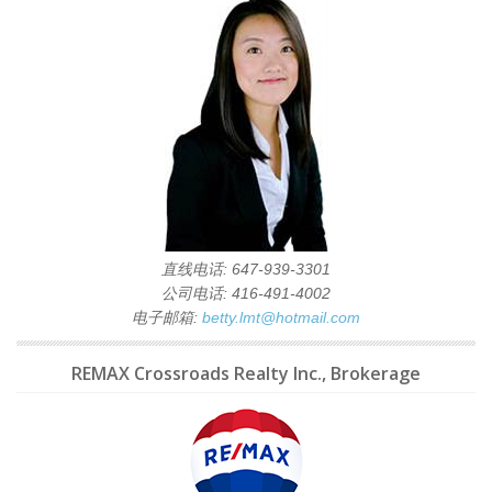
直线电话: 647-939-3301
公司电话: 416-491-4002
电子邮箱:
betty.lmt@hotmail.com
REMAX Crossroads Realty Inc., Brokerage