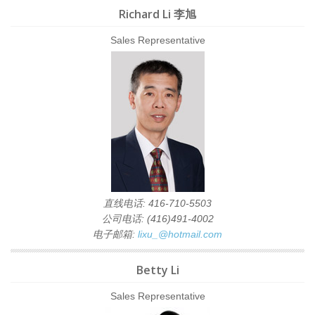
Richard Li 李旭
Sales Representative
直线电话: 416-710-5503
公司电话: (416)491-4002
电子邮箱:
lixu_@hotmail.com
Betty Li
Sales Representative